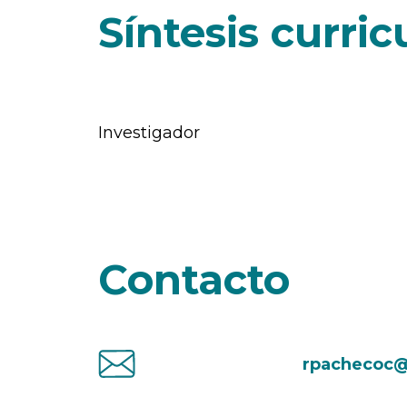
Síntesis curric
Investigador
Contacto
rpachecoc@