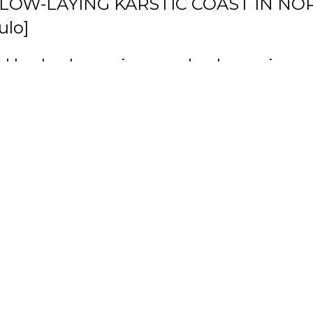
 LOW-LAYING KARSTIC COAST IN 
ulo]
d hydrodynamic, morphodynamic, and
d Hurricane Delta on the northern Y
tudio de la resiliencia al cambio climá
o]
the saline interface in coastal karstic
tainty framework (2021) [Artículo]
of the Hydrodynamics and the Causes 
 (2021) [Artículo]