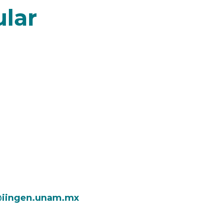
ular
iingen.unam.mx