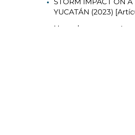
STORM IMPACT ON A
YUCATÁN (2023) [Artíc
Hazard assessment an
to Hurricane Gamma an
[Artículo]
Observatorio para el es
Yucatán (2022) [Artícul
Numerical modelling of 
conceptual model uncer
On the Understanding 
on Lagoon Tidal Springs